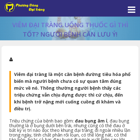
VIÊM ĐẠI TRÀNG UỐNG THUỐC GÌ THÌ
TỐT? NGƯỜI BỆNH CẦN LƯU Ý!
Viêm đại tràng là một căn bệnh đường tiêu hóa phổ
biến mà người bệnh chưa có sự quan tâm đúng
mức về nó. Thông thường người bệnh thấy các
triệu chứng vẫn chịu đựng được thì cứ chịu, đến
khi bệnh trở nặng mới cuống cuồng đi khám và
điều trị.
Triệu chứng của bệnh bao gồm:
đau bụng âm ỉ
, đau bụng
thường là ở bụng dưới bên trái, nhưng cũng có thể đau ở
bất kỳ vị trí nào dọc theo khung đại tràng; đi ngoài nhiều lần
trong ngày, tính chất phân rối loạn, có thể lỏng nát, có thể
táo bón, hoặc cả hai; đau bụng đi ngoài xuất hiện sau khi