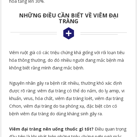
hóa tăng lên 30%.
NHỮNG ĐIỀU CẦN BIẾT VỀ VIÊM ĐẠI
TRÀNG
Viêm ruột già có các triệu chứng khá giống với rối loạn tiêu
hóa thông thường, do đó nhiều người đang mắc bệnh mà
không biết rằng mình đang mắc bệnh.
Nguyên nhân gây ra bệnh rất nhiều, thường khó xác định
được rõ ràng: viêm đại tràng có thể do nấm, do lỵ amip, vi
khuẩn, virus, hóa chất, viêm đại tràng loét, viêm đại tràng
Crhon, viêm đại tràng do tia phóng xạ, đặc biệt còn có
bệnh viêm đại tràng do dùng kháng sinh gây ra.
Viêm đại tràng nên uống thuốc gì tốt?
Điều quan trọng
đầu tiên là khi phát hiện những triệu chứng nghi ngờ mắc